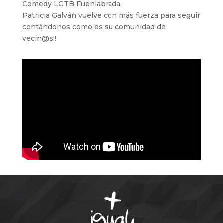
Comedy LGTB Fuenlabrada.
Patricia Galván vuelve con más fuerza para seguir
contándonos como es su comunidad de
vecin@s!!